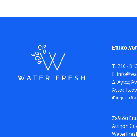
Επικοινω
Τ.
210 491
Ε.
info@wat
Δ.
Αγίας Άν
Άγιος Ιωά
(Πατήστε εδώ 
Σελίδα Επ
Αίτηση Συ
WaterFres