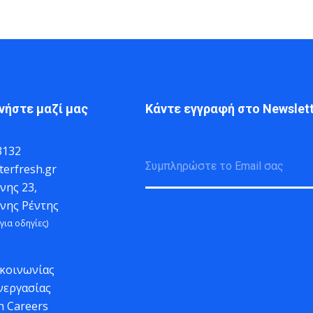
νήστε μαζί μας
Κάντε εγγραφή στο Newslett
3132
erfresh.gr
νης 23,
ννης Ρέντης
για οδηγίες)
ικοινωνίας
νεργασίας
h Careers